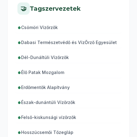
🤝
Tagszervezetek
Csömöri Vízőrzők
Dabasi Természetvédő és VízŐrző Egyesület
Dél-Dunáltúli Vízőrzők
Élő Patak Mozgalom
Erdőmentők Alapítvány
Észak-dunántúli Vízőrzők
Felső-kiskunsági vízőrzők
Hosszúcsemői Tőzegláp