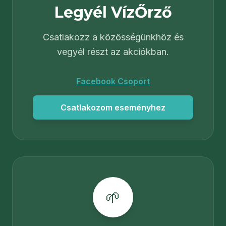
Legyél VízŐrző
Csatlakozz a közösségünkhöz és
vegyél részt az akciókban.
Facebook Csoport
Csatlakozom eseményhez
🌱