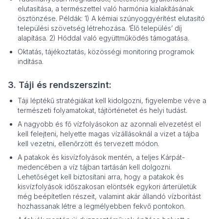
elutasítása, a természettel való harmónia kialakításának
ösztönzése. Példák: 1) A kémiai szúnyoggyérítést elutasító
települési szövetség létrehozása. ‘Élő település’ díj
alapítása. 2) Hóddal való együttműködés támogatása.
Oktatás, tájékoztatás, közösségi monitoring programok
indítása.
3. Táji és rendszerszint:
Táji léptékű stratégiákat kell kidolgozni, figyelembe véve a
természeti folyamatokat, tájtörténetet és helyi tudást.
A nagyobb és fő vízfolyásokon az azonnali elvezetést el
kell felejteni, helyette magas vízállásoknál a vizet a tájba
kell vezetni, ellenőrzött és tervezett módon.
A patakok és kisvízfolyások mentén, a teljes Kárpát-
medencében a víz tájban tartásán kell dolgozni.
Lehetőséget kell biztosítani arra, hogy a patakok és
kisvízfolyások időszakosan elöntsék egykori árterületük
még beépítetlen részeit, valamint akár állandó vízborítást
hozhassanak létre a legmélyebben fekvő pontokon.