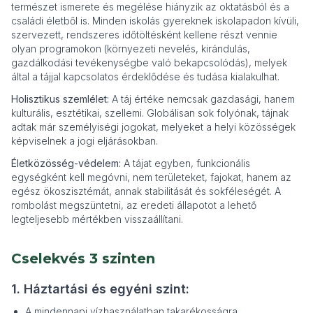
természet ismerete és megélése hiányzik az oktatásból és a
családi életből is. Minden iskolás gyereknek iskolapadon kívüli,
szervezett, rendszeres időtöltésként kellene részt vennie
olyan programokon (környezeti nevelés, kirándulás,
gazdálkodási tevékenységbe való bekapcsolódás), melyek
által a tájjal kapcsolatos érdeklődése és tudása kialakulhat.
Holisztikus szemlélet:
A táj értéke nemcsak gazdasági, hanem
kulturális, esztétikai, szellemi. Globálisan sok folyónak, tájnak
adtak már személyiségi jogokat, melyeket a helyi közösségek
képviselnek a jogi eljárásokban.
Életközösség-védelem:
A tájat egyben, funkcionális
egységként kell megóvni, nem területeket, fajokat, hanem az
egész ökoszisztémát, annak stabilitását és sokféleségét. A
rombolást megszüntetni, az eredeti állapotot a lehető
legteljesebb mértékben visszaállítani.
Cselekvés 3 szinten
1. Háztartási és egyéni szint:
A mindennapi vízhasználatban takarékosságra,