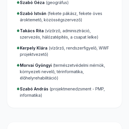
Szabó Géza
(geográfus)
Szabó István
(fekete pákász, fekete öves
ároktemető, közösségszervező)
Takács Rita
(vízőrző, adminisztráció,
szervezés, hálózatépítés, a csapat lelke)
Kerpely Klára
(vízőrző, rendszerfigyelő, WWF
projektvezető)
Morvai Gyöngyi
(természetvédelmi mérnök,
környezeti nevelő, térinformatika,
élőhelyrehabilitáció)
Szabó András
(projektmenedzsment - PMP,
informatika)