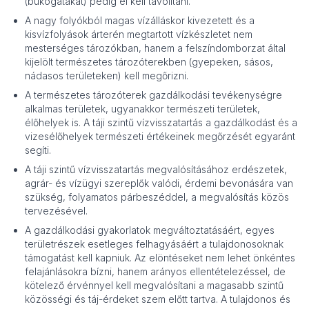
(bukógátakat) pedig el kell távolítani.
A nagy folyókból magas vízálláskor kivezetett és a
kisvízfolyások árterén megtartott vízkészletet nem
mesterséges tározókban, hanem a felszíndomborzat által
kijelölt természetes tározóterekben (gyepeken, sásos,
nádasos területeken) kell megőrizni.
A természetes tározóterek gazdálkodási tevékenységre
alkalmas területek, ugyanakkor természeti területek,
élőhelyek is. A táji szintű vízvisszatartás a gazdálkodást és a
vizesélőhelyek természeti értékeinek megőrzését egyaránt
segíti.
A táji szintű vízvisszatartás megvalósításához erdészetek,
agrár- és vízügyi szereplők valódi, érdemi bevonására van
szükség, folyamatos párbeszéddel, a megvalósítás közös
tervezésével.
A gazdálkodási gyakorlatok megváltoztatásáért, egyes
területrészek esetleges felhagyásáért a tulajdonosoknak
támogatást kell kapniuk. Az elöntéseket nem lehet önkéntes
felajánlásokra bízni, hanem arányos ellentételezéssel, de
kötelező érvénnyel kell megvalósítani a magasabb szintű
közösségi és táj-érdeket szem előtt tartva. A tulajdonos és