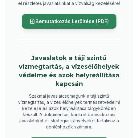
el részletes javaslatainkat a vízválság kezelésére!
Bemutatkozás Letöltése (PDF)
Javaslatok a táji szintű
vízmegtartás, a vizesélőhelyek
védelme és azok helyreállítása
kapcsán
Szakmai javaslatcsomagunk a táji szintű
vízmegtartás, a vizes élőhelyek természetvédelmi
kezelése és azok helyreállítása tárgykörében
készült. A dokumentum konkrét beavatkozási
javaslatokat és stratégiai irányelveket tartalmaz a
döntéshozók számára.