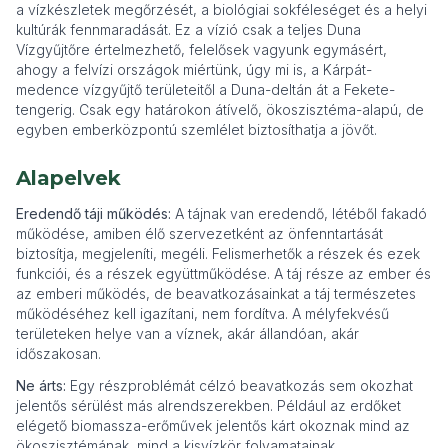
a vízkészletek megőrzését, a biológiai sokféleséget és a helyi
kultúrák fennmaradását. Ez a vízió csak a teljes Duna
Vízgyűjtőre értelmezhető, felelősek vagyunk egymásért,
ahogy a felvízi országok miértünk, úgy mi is, a Kárpát-
medence vízgyűjtő területeitől a Duna-deltán át a Fekete-
tengerig. Csak egy határokon átívelő, ökoszisztéma-alapú, de
egyben emberközpontú szemlélet biztosíthatja a jövőt.
Alapelvek
Eredendő táji működés:
A tájnak van eredendő, létéből fakadó
működése, amiben élő szervezetként az önfenntartását
biztosítja, megjeleníti, megéli. Felismerhetők a részek és ezek
funkciói, és a részek együttműködése. A táj része az ember és
az emberi működés, de beavatkozásainkat a táj természetes
működéséhez kell igazítani, nem fordítva. A mélyfekvésű
területeken helye van a víznek, akár állandóan, akár
időszakosan.
Ne árts:
Egy részproblémát célzó beavatkozás sem okozhat
jelentős sérülést más alrendszerekben. Például az erdőket
elégető biomassza-erőművek jelentős kárt okoznak mind az
ökoszisztémának, mind a kisvízkör folyamatainak.