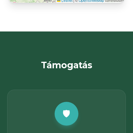
Leaflet
|
©
OpenStreetMap
contributors
Támogatás
🛡️