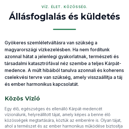
VÍZ. ÉLET. KÖZÖSSÉG.
Állásfoglalás és küldetés
Gyökeres szemléletváltásra van szükség a
magyarországi vízkezelésben. Ha nem fordítunk
azonnal hátat a jelenlegi gyakorlatnak, természeti és
társadalmi katasztrófával néz szembe a teljes Kárpát-
medence. A múlt hibáiból tanulva azonnali és koherens
cselekvési tervre van szükség, amely visszaállítja a táj
és ember harmonikus kapcsolatát.
Közös Vízió
Egy élő, egészséges és ellenálló Kárpát-medencét
vízionálunk, helyreállított tájat, amely képes a benne élő
közösségek megtartására, köztük az emberére is. Olyan tájat,
ahol a természet és az ember harmonikus működése biztosítja