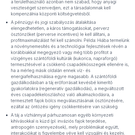
a területhasználó azonban nem szabad, hogy anyagi
veszteséget szenvedjen, ezt a társadalomnak kell
kompenzálnia központi költségvetésből.
A pénzügyi és jogi szabályozás átalakítása
elengedhetetlen, a káros támogatásokat, perverz
ösztönzőket (perverse incentives) le kell állítani, a
profitmaximalizálást fel kell számolni. Példa: Hiába termelünk
a növénynemesítés és a technológiai fejlesztések révén a
korábbiakkal megegyező vagy még több profitot a
vízigényes szántóföldi kultúrák (kukorica, napraforgó)
termesztésével a csökkenő csapadékösszegek ellenére is,
ha a mérleg másik oldalán ennek víz- és
energiafelhasználása egyre magasabb. A szántóföldi
gazdálkodásban a táj erőforrásait kevésbé kimerítő
gyakorlatokra (regeneratív gazdálkodás), a megváltozott
éves csapadékeloszláshoz való alkalmazkodásra, a
termesztett fajok bölcs megválasztásának ösztönzésére,
ezáltal az öntözési igény csökkentésére van szükség.
A táj a vízhiánnyal párhuzamosan egyéb környezeti
kihívásokkal is küzd (pl. inváziós fajok terjedése,
antropogén szennyezések), mely problémákat együtt,
interakcióikat is figyelembe véve kell vizsgálni és kezelni.