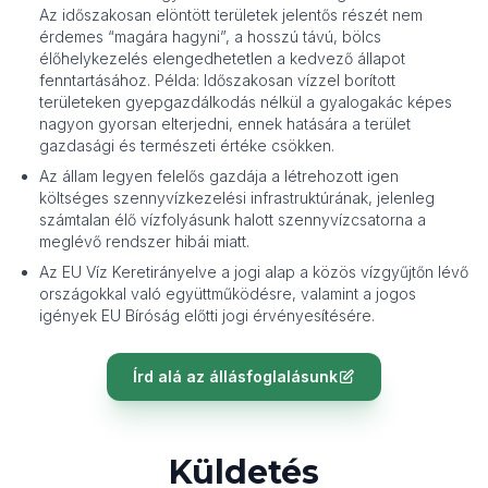
Az időszakosan elöntött területek jelentős részét nem
érdemes “magára hagyni”, a hosszú távú, bölcs
élőhelykezelés elengedhetetlen a kedvező állapot
fenntartásához. Példa: Időszakosan vízzel borított
területeken gyepgazdálkodás nélkül a gyalogakác képes
nagyon gyorsan elterjedni, ennek hatására a terület
gazdasági és természeti értéke csökken.
Az állam legyen felelős gazdája a létrehozott igen
költséges szennyvízkezelési infrastruktúrának, jelenleg
számtalan élő vízfolyásunk halott szennyvízcsatorna a
meglévő rendszer hibái miatt.
Az EU Víz Keretirányelve a jogi alap a közös vízgyűjtőn lévő
országokkal való együttműködésre, valamint a jogos
igények EU Bíróság előtti jogi érvényesítésére.
Írd alá az állásfoglalásunk
Küldetés