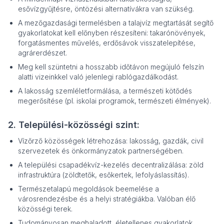
esővízgyűjtésre, öntözési alternatívákra van szükség.
A mezőgazdasági termelésben a talajvíz megtartását segítő
gyakorlatokat kell előnyben részesíteni: takarónövények,
forgatásmentes művelés, erdősávok visszatelepítése,
agrárerdészet.
Meg kell szüntetni a hosszabb időtávon megújuló felszín
alatti vizeinkkel való jelenlegi rablógazdálkodást.
A lakosság szemléletformálása, a természeti kötődés
megerősítése (pl. iskolai programok, természeti élmények).
2. Települési-közösségi szint:
Vízőrző közösségek létrehozása: lakosság, gazdák, civil
szervezetek és önkormányzatok partnerségében.
A települési csapadékvíz-kezelés decentralizálása: zöld
infrastruktúra (zöldtetők, esőkertek, lefolyáslassítás).
Természetalapú megoldások beemelése a
városrendezésbe és a helyi stratégiákba. Valóban élő
közösségi terek.
Tudományosan meghaladott, életellenes gyakorlatok