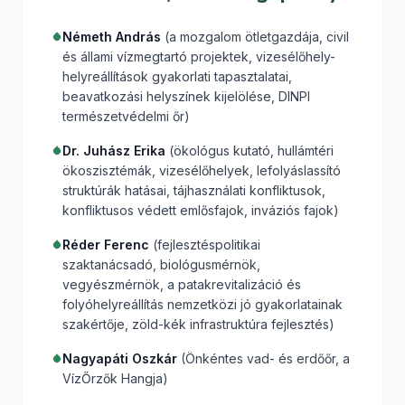
Németh András
(a mozgalom ötletgazdája, civil
és állami vízmegtartó projektek, vizesélőhely-
helyreállítások gyakorlati tapasztalatai,
beavatkozási helyszínek kijelölése, DINPI
természetvédelmi őr)
Dr. Juhász Erika
(ökológus kutató, hullámtéri
ökoszisztémák, vizesélőhelyek, lefolyáslassító
struktúrák hatásai, tájhasználati konfliktusok,
konfliktusos védett emlősfajok, inváziós fajok)
Réder Ferenc
(fejlesztéspolitikai
szaktanácsadó, biológusmérnök,
vegyészmérnök, a patakrevitalizáció és
folyóhelyreállítás nemzetközi jó gyakorlatainak
szakértője, zöld-kék infrastruktúra fejlesztés)
Nagyapáti Oszkár
(Önkéntes vad- és erdőőr, a
VízŐrzők Hangja)