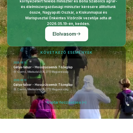
környezetért felelős miniszter és Bóna Szabolcs agrár-
és élelmiszergazdasági miniszter kérésére állítottunk
össze, Nagyapáti Oszkár, a Kiskunmajsai és
Marispusztai Önkéntes Vízőrzők vezetője adta át
2026.05.19-én, kedden.
Elolvasom
KÖVETKEZŐ ESEMÉNYEK
2026.08.15
Gálya-tábor - Hosszúcsemői Tőzegláp
Csemő, Mikebudai út 36, 2713 Magyarország
2026.08.16
Gálya-tábor - Hosszúcsemői Tőzegláp
Csemő, Mikebudai út 36, 2713 Magyarország
Naptár hozzáadása (+)