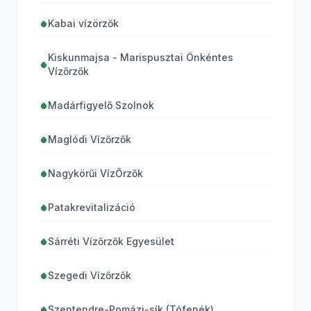
Kabai vízörzők
Kiskunmajsa - Marispusztai Önkéntes
Vízőrzők
Madárfigyelő Szolnok
Maglódi Vízőrzők
Nagykörűi VízŐrzők
Patakrevitalizáció
Sárréti Vízőrzők Egyesület
Szegedi Vízőrzők
Szentendre-Pomázi-sík (Tófenék)