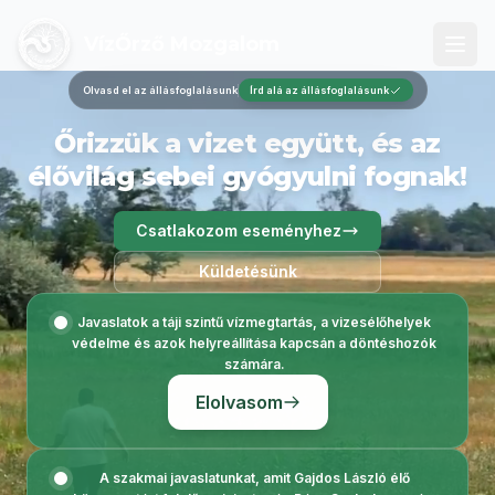
VízŐrző Mozgalom
Olvasd el az állásfoglalásunk
Írd alá az állásfoglalásunk
Őrizzük a vizet együtt, és az
élővilág sebei gyógyulni fognak!
Csatlakozom eseményhez
Küldetésünk
Javaslatok a táji szintű vízmegtartás, a vizesélőhelyek
védelme és azok helyreállítása kapcsán a döntéshozók
számára.
Elolvasom
A szakmai javaslatunkat, amit Gajdos László élő