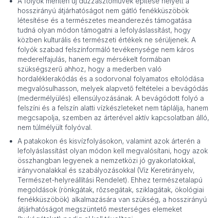
A folyók mentén új duzzasztóművek építése helyett a
hosszirányú átjárhatóságot nem gátló fenékküszöbök
létesítése és a természetes meanderezés támogatása
tudná olyan módon támogatni a lefolyáslassítást, hogy
közben kulturális és természeti értékek ne sérüljenek. A
folyók szabad felszínformáló tevékenysége nem káros
mederelfajulás, hanem egy mérsékelt formában
szükségszerű ahhoz, hogy a mederben való
hordaléklerakódás és a sodorvonal folyamatos eltolódása
megvalósulhasson, melyek alapvető feltételei a bevágódás
(medermélyülés) ellensúlyozásának. A bevágódott folyó a
felszíni és a felszín alatti vízkészleteket nem táplálja, hanem
megcsapolja, szemben az árterével aktív kapcsolatban álló,
nem túlmélyült folyóval.
A patakokon és kisvízfolyásokon, valamint azok árterén a
lefolyáslassítást olyan módon kell megvalósítani, hogy azok
összhangban legyenek a nemzetközi jó gyakorlatokkal,
irányvonalakkal és szabályozásokkal (Víz Keretirányelv,
Természet-helyreállítási Rendelet). Ehhez természetalapú
megoldások (rönkgátak, rőzsegátak, sziklagátak, ökológiai
fenékküszöbök) alkalmazására van szükség, a hosszirányú
átjárhatóságot megszüntető mesterséges elemeket