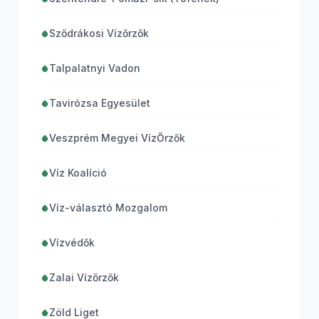
Sződrákosi Vízőrzők
Talpalatnyi Vadon
Tavirózsa Egyesület
Veszprém Megyei VízŐrzők
Víz Koalíció
Víz-választó Mozgalom
Vízvédők
Zalai Vízőrzők
Zöld Liget