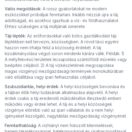
Valós megoldások:
A rossz gyakorlatokat ne modern
eszközökkel próbáljuk fenntartani. Inkább nézzük újra a táj
adottságait, és azokhoz igazítsuk a víz- és földhasználatot.
Ehhez szükséges a táj múltjának ismerete.
Táji lépték:
Az erőforrásokkal való bölcs gazdálkodást táji
léptékben kell tervezni, közösségben. A rövid távú egyéni
haszon nem írhatja felül a közösség érdekét. A táj
kizsákmányolása végső soron mindenki kárára válik. Példák: 1)
A mélyfekvésű területek lecsapolása szántóföldi művelés vagy
beépítés céljából. 2) A táj vízkészletének megcsapolása
magas vízigényű mezőgazdasági termények monokultúrában
való előállítása vagy ipari felhasználás céljából.
Szubszidiaritás, helyi érdek:
A helyi közösségek bevonása és
a tájban élők helyi tudásának alkalmazása alapvető. A helyi
érdek csakis a táj eredendő működésébe illeszkedő emberi
működés vagy érdek lehet. A táj és a helyi közösségek
vízigénye előrébb való az ipari vállalatok és a nem helyi
igényeket kiszolgáló, nagytáblás mezőgazdaság vízigényénél.
Fenntarthatóság:
A vízhiányt nem fokozott kitermeléssel,
hanem takarékossággal, hatékonysággal és újrahasznosítással