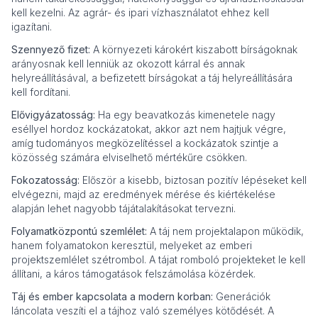
kell kezelni. Az agrár- és ipari vízhasználatot ehhez kell
igazítani.
Szennyező fizet:
A környezeti károkért kiszabott bírságoknak
arányosnak kell lenniük az okozott kárral és annak
helyreállításával, a befizetett bírságokat a táj helyreállítására
kell fordítani.
Elővigyázatosság:
Ha egy beavatkozás kimenetele nagy
eséllyel hordoz kockázatokat, akkor azt nem hajtjuk végre,
amíg tudományos megközelítéssel a kockázatok szintje a
közösség számára elviselhető mértékűre csökken.
Fokozatosság:
Először a kisebb, biztosan pozitív lépéseket kell
elvégezni, majd az eredmények mérése és kiértékelése
alapján lehet nagyobb tájátalakításokat tervezni.
Folyamatközpontú szemlélet:
A táj nem projektalapon működik,
hanem folyamatokon keresztül, melyeket az emberi
projektszemlélet szétrombol. A tájat romboló projekteket le kell
állítani, a káros támogatások felszámolása közérdek.
Táj és ember kapcsolata a modern korban:
Generációk
láncolata veszíti el a tájhoz való személyes kötődését. A